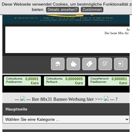
Diese Webseite verwendet Cookies, um bestmögliche Funktionalität z
Missing File: include/cookie_note/cookie_note_notice.txt
bieten.
Details ansehen?
Zustimmen
AdC
Der beste Mix für 
---
--- Ihre 88x31 Banner-Werbung hier >>>
--- ?
Hauptseite