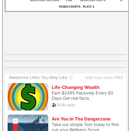
BESUCHER GESTERN
:
1.284
BESUCHER HEUTE
:
37
TAGES-CHARTS : PLATZ 3