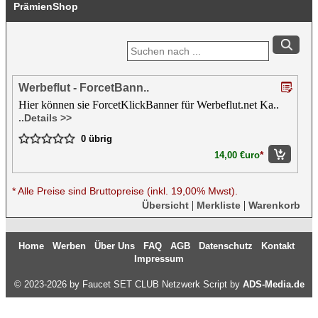
PrämienShop
Werbeflut - ForcetBann..
Hier können sie ForcetKlickBanner für Werbeflut.net Ka..
..Details >>
0 übrig
*
14,00 €uro
* Alle Preise sind Bruttopreise (inkl. 19,00% Mwst).
|
|
Übersicht
Merkliste
Warenkorb
Home
Werben
Über Uns
FAQ
AGB
Datenschutz
Kontakt
Impressum
© 2023-2026 by Faucet SET CLUB Netzwerk Script by
ADS-Media.de