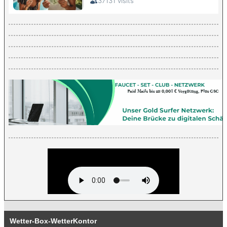
Wetter-Box-WetterKontor