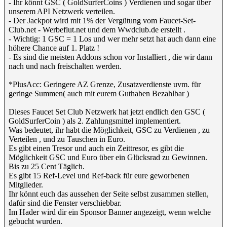
- Ihr könnt GSC ( GoldSurferCoins ) Verdienen und sogar über
unserem API Netzwerk verteilen.
- Der Jackpot wird mit 1% der Vergütung vom Faucet-Set-
Club.net - Werbeflut.net und dem Wwdclub.de erstellt .
- Wichtig: 1 GSC = 1 Los und wer mehr setzt hat auch dann eine
höhere Chance auf 1. Platz !
- Es sind die meisten Addons schon vor Installiert , die wir dann
nach und nach freischalten werden.
*PlusAcc: Geringere AZ Grenze, Zusatzverdienste uvm. für
geringe Summen( auch mit eurem Guthaben Bezahlbar )
Dieses Faucet Set Club Netzwerk hat jetzt endlich den GSC (
GoldSurferCoin ) als 2. Zahlungsmittel implementiert.
Was bedeutet, ihr habt die Möglichkeit, GSC zu Verdienen , zu
Verteilen , und zu Tauschen in Euro.
Es gibt einen Tresor und auch ein Zeittresor, es gibt die
Möglichkeit GSC und Euro über ein Glücksrad zu Gewinnen.
Bis zu 25 Cent Täglich.
Es gibt 15 Ref-Level und Ref-back für eure geworbenen
Mitglieder.
Ihr könnt euch das aussehen der Seite selbst zusammen stellen,
dafür sind die Fenster verschiebbar.
Im Hader wird dir ein Sponsor Banner angezeigt, wenn welche
gebucht wurden.