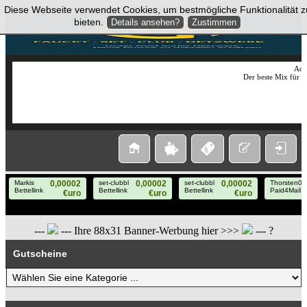
Diese Webseite verwendet Cookies, um bestmögliche Funktionalität z
bieten.
Details ansehen?
Zustimmen
AdC
Der beste Mix für 
---
--- Ihre 88x31 Banner-Werbung hier >>>
--- ?
Gutscheine