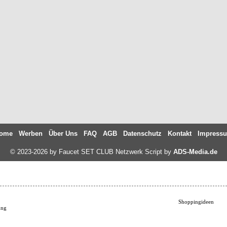
ome
Werben
Über Uns
FAQ
AGB
Datenschutz
Kontakt
Impress
© 2023-2026 by Faucet SET CLUB Netzwerk Script by
ADS-Media.de
Shoppingideen
ung