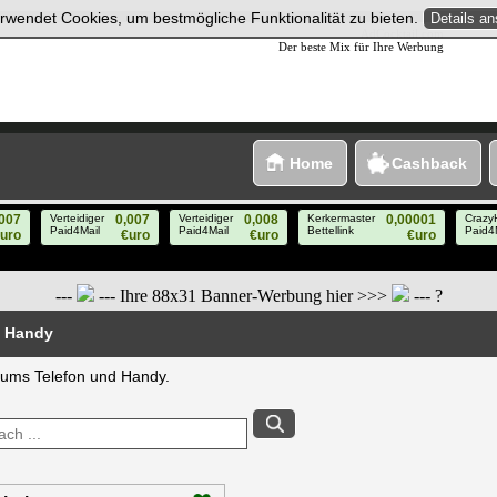
rwendet Cookies, um bestmögliche Funktionalität zu bieten.
Details a
AdCocktail.com
Der beste Mix für Ihre Werbung
Home
Cashback
---
--- Ihre 88x31 Banner-Werbung hier >>>
--- ?
& Handy
 ums Telefon und Handy.